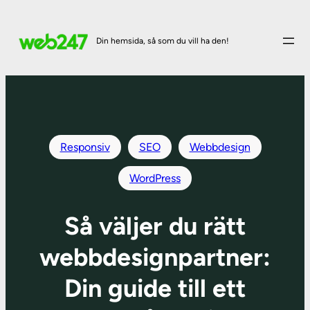
Hoppa
till
Din hemsida, så som du vill ha den!
innehåll
Responsiv
SEO
Webbdesign
WordPress
Så väljer du rätt
webbdesignpartner:
Din guide till ett