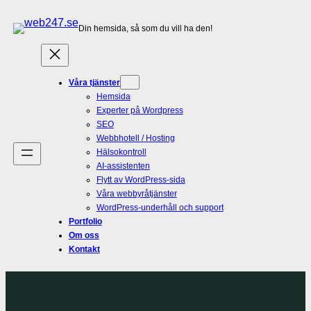
Hoppa
Din hemsida, så som du vill ha den!
till
innehåll
Våra tjänster
Hemsida
Experter på Wordpress
SEO
Webbhotell / Hosting
Hälsokontroll
AI-assistenten
Flytt av WordPress-sida
Våra webbyråtjänster
WordPress-underhåll och support
Portfolio
Om oss
Kontakt