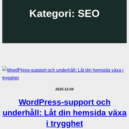
Kategori:
SEO
2025-12-04
WordPress-support och
underhåll: Låt din hemsida växa
i trygghet