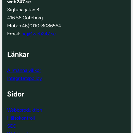
web247.se
Sigtunagatan 3
416 56 Göteborg
Mob: +46(0)10-8086564
Email:
hej@web247.se
Länkar
Allmänna villkor
Integritetspolicy
Sidor
Webbproduktion
Hälsokontroll
SEO