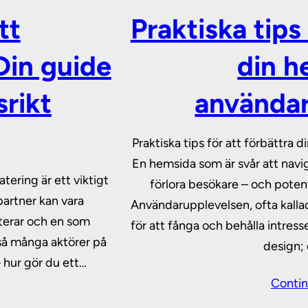
tt
Praktiska tips
Din guide
din h
srikt
användar
Praktiska tips för att förbättra
En hemsida som är svår att navige
tering är ett viktigt
förlora besökare – och poten
partner kan vara
Användarupplevelsen, ofta kalla
terar och en som
för att fånga och behålla intres
 så många aktörer på
design;
– hur gör du ett…
Contin