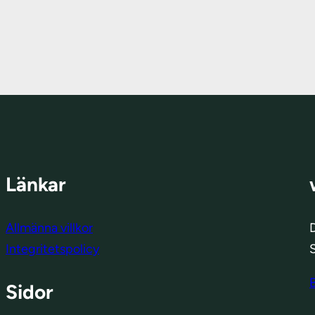
Länkar
Allmänna villkor
D
Integritetspolicy
Sidor