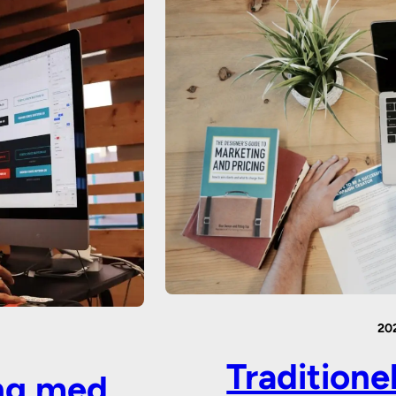
20
Traditione
ång med