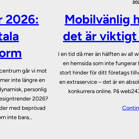
20
 2026:
Mobilvänlig 
tala
det är viktigt
form
I en tid då mer än hälften av all 
en hemsida som inte fungerar br
 centrum går vi mot
stort hinder för ditt företags til
mer inte längre en
en extraservice – det är en abso
 dynamisk, personlig
konkurrera online. På web24
bdesigntrender 2026?
ender med beprövad
Contin
om inte bara…