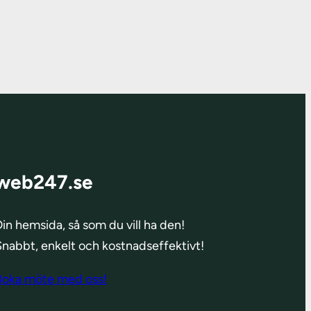
web247.se
in hemsida, så som du vill ha den!
Snabbt, enkelt och kostnadseffektivt!
Boka möte med oss!