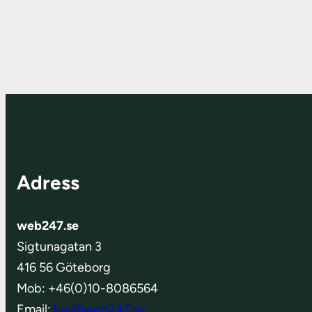
Adress
web247.se
Sigtunagatan 3
416 56 Göteborg
Mob: +46(0)10-8086564
Email:
hej@web247.se