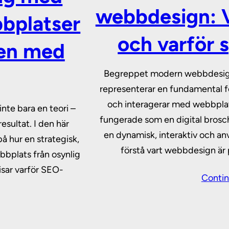
webbdesign: V
bplatser
och varför s
ken med
Begreppet modern webbdesign ä
representerar en fundamental för
och interagerar med webbplats
nte bara en teori –
fungerade som en digital bros
esultat. I den här
en dynamisk, interaktiv och an
på hur en strategisk,
förstå vart webbdesign är 
bplats från osynlig
visar varför SEO-
Contin